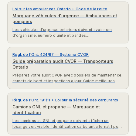
Loi sur les ambulances Ontario + Code de la route
Marquage véhicules d'urgence — Ambulances et
pompiers
Les véhicules d'urgence ontariens doivent avoir nom
d'organisme, numéro d'unité et bandes
rétroréfléchissantes. Loi ambulances et Code de la route
Ontario.
Règl. de l'Ont. 424/97 — Système CVOR
Guide préparation audit CVOR — Transporteurs
Ontario
Préparez votre audit CVOR avec dossiers de maintenance,
carnets de bord et inspections à jour. Guide meilleures
pratiques audit CVOR MTO Ontario transporteurs.
Règl. de l'Ont. 191/11 + Loi sur la sécurité des carburants
Camions GNL et propane — Marquage et
identification
Les camions au GNL et propane doivent afficher un
losange vert visible. Identification carburant alternatif pour
premiers intervenants. Loi sécurité carburants Ontario.