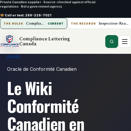
Private Canadian supplier
·
Source-checked against official
regulations
·
Not a government agency
☎
Call or text:
289-228-7021
Compliance Lettering Canada
Inspection-Ready Operations
THE RULES
CURRENT
THE RECORDS
Compliance Lettering
Canada
Accueil
›
Wiki Conformité
Oracle de Conformité Canadien
Le Wiki
Conformité
Canadien en