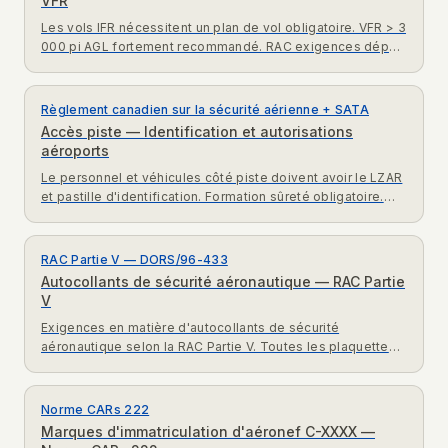
VFR
Les vols IFR nécessitent un plan de vol obligatoire. VFR > 3
000 pi AGL fortement recommandé. RAC exigences dépôt
plan de vol NAV CANADA.
Règlement canadien sur la sécurité aérienne + SATA
Accès piste — Identification et autorisations
aéroports
Le personnel et véhicules côté piste doivent avoir le LZAR
et pastille d'identification. Formation sûreté obligatoire.
Règlement sécurité aérienne TC accréditations.
RAC Partie V — DORS/96-433
Autocollants de sécurité aéronautique — RAC Partie
V
Exigences en matière d'autocollants de sécurité
aéronautique selon la RAC Partie V. Toutes les plaquettes
du certificat de type doivent être présentes pour la
navigabilité.
Norme CARs 222
Marques d'immatriculation d'aéronef C-XXXX —