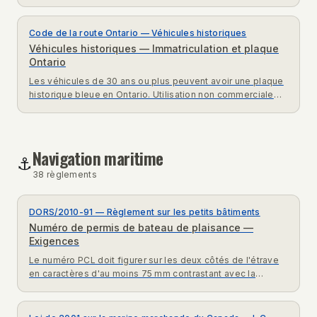
classes de permis commerciaux Code de la route Ontario.
Code de la route Ontario — Véhicules historiques
Véhicules historiques — Immatriculation et plaque
Ontario
Les véhicules de 30 ans ou plus peuvent avoir une plaque
historique bleue en Ontario. Utilisation non commerciale
seulement. Code de la route Ontario véhicules collection.
Navigation maritime
⚓
38
règlement
s
DORS/2010-91 — Règlement sur les petits bâtiments
Numéro de permis de bateau de plaisance —
Exigences
Le numéro PCL doit figurer sur les deux côtés de l'étrave
en caractères d'au moins 75 mm contrastant avec la
coque. Règlement DORS/2010-91 expliqué.