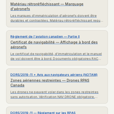
Matériau rétroréfléchissant — Marquage
d'aéronefs
Les marques d'immatriculation d'aéronefs doivent être
durables et contrastées. Matériau rétroréfléchissant requis
pour vol de nuit. Norme 222 RAC exigences.
Règlement de l'aviation canadien — Partie II
Certificat de navigabilité — Affichage à bord des
aéronefs
Le certificat de navigabilité, d'immatriculation et le manuel
de vol doivent être à bord. Documents obligatoires RAC
exigences pour aéronefs canadiens.
DORS/2019-11 + Avis aux navigateurs aériens (NOTAM)
Zones aériennes restreintes — Drones RPAS
Canada
Les drones ne peuvent voler dans les zones restreintes
sans autorisation. Vérification NAV DRONE obligatoire.
DORS/2019-11 exigences zones aériennes RPAS Canada.
DORS/2019-11 — Règlement sur les RPAS