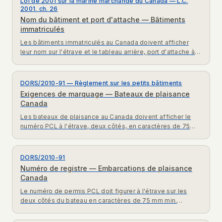
Loi de 2001 sur la marine marchande du Canada — L.C.
2001, ch. 26
Nom du bâtiment et port d'attache — Bâtiments
immatriculés
Les bâtiments immatriculés au Canada doivent afficher
leur nom sur l'étrave et le tableau arrière, port d'attache à
l'arrière. Exigences LMMC 2001 expliquées.
DORS/2010-91 — Règlement sur les petits bâtiments
Exigences de marquage — Bateaux de plaisance
Canada
Les bateaux de plaisance au Canada doivent afficher le
numéro PCL à l'étrave, deux côtés, en caractères de 75
mm min. Règlement complet DORS/2010-91 expliqué.
DORS/2010-91
Numéro de registre — Embarcations de plaisance
Canada
Le numéro de permis PCL doit figurer à l'étrave sur les
deux côtés du bateau en caractères de 75 mm min.
Exigences d'immatriculation DORS/2010-91.