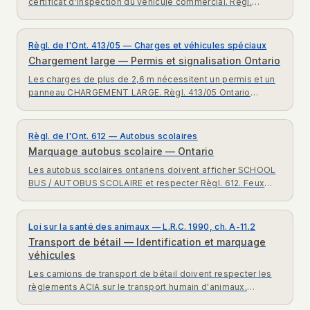
certificat d'inspection du véhicule commercial. Règl.
199/07 Ontario exigences certifications.
Règl. de l'Ont. 413/05 — Charges et véhicules spéciaux
Chargement large — Permis et signalisation Ontario
Les charges de plus de 2,6 m nécessitent un permis et un
panneau CHARGEMENT LARGE. Règl. 413/05 Ontario
exigences chargements larges expliquées.
Règl. de l'Ont. 612 — Autobus scolaires
Marquage autobus scolaire — Ontario
Les autobus scolaires ontariens doivent afficher SCHOOL
BUS / AUTOBUS SCOLAIRE et respecter Règl. 612. Feux
clignotants et panneau arrêt requis.
Loi sur la santé des animaux — L.R.C. 1990, ch. A-11.2
Transport de bétail — Identification et marquage
véhicules
Les camions de transport de bétail doivent respecter les
règlements ACIA sur le transport humain d'animaux.
Identification et manifeste requis. Loi santé animaux.