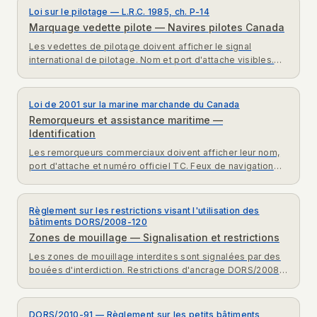
Loi sur le pilotage — L.R.C. 1985, ch. P-14
Marquage vedette pilote — Navires pilotes Canada
Les vedettes de pilotage doivent afficher le signal
international de pilotage. Nom et port d'attache visibles.
Loi sur le pilotage Canada exigences marquage.
Loi de 2001 sur la marine marchande du Canada
Remorqueurs et assistance maritime —
Identification
Les remorqueurs commerciaux doivent afficher leur nom,
port d'attache et numéro officiel TC. Feux de navigation
pour remorquage. LMMC 2001 exigences.
Règlement sur les restrictions visant l'utilisation des
bâtiments DORS/2008-120
Zones de mouillage — Signalisation et restrictions
Les zones de mouillage interdites sont signalées par des
bouées d'interdiction. Restrictions d'ancrage DORS/2008-
120 et cartes marines expliquées.
DORS/2010-91 — Règlement sur les petits bâtiments