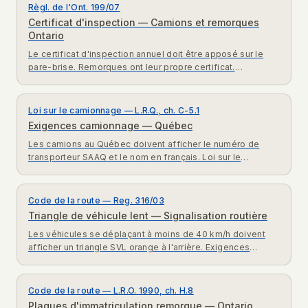
Règl. de l'Ont. 199/07
Certificat d'inspection — Camions et remorques
Ontario
Le certificat d'inspection annuel doit être apposé sur le
pare-brise. Remorques ont leur propre certificat.
Exigences complètes Règl. 199/07 Ontario.
Loi sur le camionnage — L.R.Q., ch. C-5.1
Exigences camionnage — Québec
Les camions au Québec doivent afficher le numéro de
transporteur SAAQ et le nom en français. Loi sur le
camionnage et Charte de la langue française expliquées.
Code de la route — Reg. 316/03
Triangle de véhicule lent — Signalisation routière
Les véhicules se déplaçant à moins de 40 km/h doivent
afficher un triangle SVL orange à l'arrière. Exigences
Règlement 316/03 Code de la route Ontario.
Code de la route — L.R.O. 1990, ch. H.8
Plaques d'immatriculation remorque — Ontario