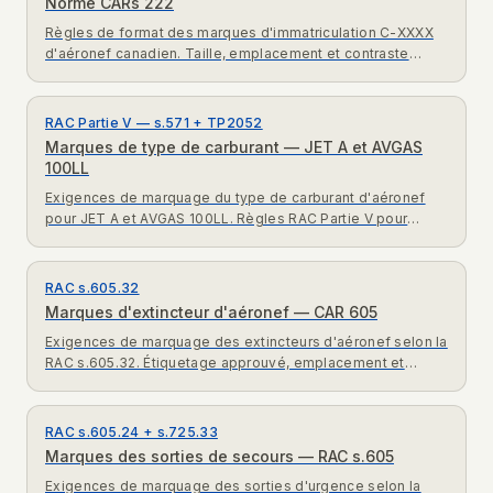
Norme CARs 222
Règles de format des marques d'immatriculation C-XXXX
d'aéronef canadien. Taille, emplacement et contraste
selon la Norme CARs 222 de Transports Canada.
RAC Partie V — s.571 + TP2052
Marques de type de carburant — JET A et AVGAS
100LL
Exigences de marquage du type de carburant d'aéronef
pour JET A et AVGAS 100LL. Règles RAC Partie V pour
l'étiquetage du carburant aéronautique.
RAC s.605.32
Marques d'extincteur d'aéronef — CAR 605
Exigences de marquage des extincteurs d'aéronef selon la
RAC s.605.32. Étiquetage approuvé, emplacement et
règles de date d'inspection.
RAC s.605.24 + s.725.33
Marques des sorties de secours — RAC s.605
Exigences de marquage des sorties d'urgence selon la