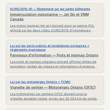
DORS/2010-91 — Règlement sur les petits bâtiments
Immatriculation motomarine — Jet Ski et VNM
Canada
Les motos marines (jet ski) doivent avoir un permis PCL
affiché sur les deux côtés. DORS/2010-91 exigences
immatriculation et certificat compétence opérateur.
Loi sur les ports publics et installations portuaires +
règlements municipaux
Panneaux d'information — Ports et marinas Ontario
Les ports et marinas ontariens doivent afficher règles de
navigation, limites de vitesse et informations d'urgence.
Exigences de signalisation pour ports Ontario.
Loi sur les motoneiges Ontario + FCMO
Vignette de sentier — Motoneiges Ontario (OFSC)
Les motoneiges sur sentiers OFSC doivent avoir la
vignette annuelle visible. Accès aux 30 000 km de sentiers
Ontario. FCMO exigences d'accès et immatriculation.