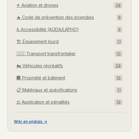
✈
Aviation et drones
38
🔥
Code de prévention des incendies
8
♿
Accessibilité (AODA/LAPHO)
9
🏗
Équipement lourd
11
🇺🇸
Transport transfrontalier
10
🏍
Véhicules récréatifs
28
🏢
Propriété et bâtiment
16
📋
Matériaux et spécifications
11
⚖
Application et pénalités
19
Wiki en anglais →