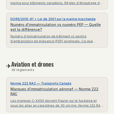
marine pour bâtiments canadiens. Règles d'étiquetage de
l'indicatif et du MMSI selon la Loi sur la
radiocommunication.
DORS/2010-91 + Loi de 2001 sur la marine marchande
Numéro d'immatriculation vs numéro PEP — Quelle
est la différence?
Numéro d'immatriculation de bâtiment vs permis
d'embarcation de plaisance (PEP) expliqués. Ce que
chacun exige, comment ils diffèrent et les marques
requises au Canada.
Aviation et drones
✈
38
règlement
s
Norme 222 RAC — Transports Canada
Marques d'immatriculation aéronef — Norme 222
RAC
Les marques C-XXXX doivent figurer sur le fuselage et
sous les ailes en caractères de 30 cm min. Norme 222 RAC
complète expliquée pour pilotes canadiens.