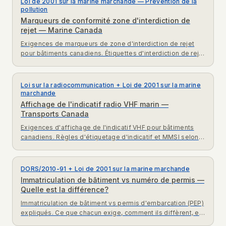
Loi de 2001 sur la marine marchande — Prévention de la
pollution
Marqueurs de conformité zone d'interdiction de
rejet — Marine Canada
Exigences de marqueurs de zone d'interdiction de rejet
pour bâtiments canadiens. Étiquettes d'interdiction de rejet
d'eaux usées et huileuses selon la Loi sur la marine
marchande.
Loi sur la radiocommunication + Loi de 2001 sur la marine
marchande
Affichage de l'indicatif radio VHF marin —
Transports Canada
Exigences d'affichage de l'indicatif VHF pour bâtiments
canadiens. Règles d'étiquetage d'indicatif et MMSI selon
la Loi sur la radiocommunication.
DORS/2010-91 + Loi de 2001 sur la marine marchande
Immatriculation de bâtiment vs numéro de permis —
Quelle est la différence?
Immatriculation de bâtiment vs permis d'embarcation (PEP)
expliqués. Ce que chacun exige, comment ils diffèrent, et
les marques requises au Canada.