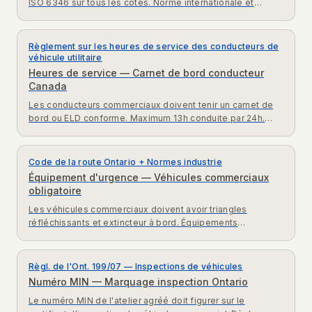
ISO 6346 sur tous les côtés. Norme internationale et
exigences de marquage pour transport intermodal Canada.
Règlement sur les heures de service des conducteurs de
véhicule utilitaire
Heures de service — Carnet de bord conducteur
Canada
Les conducteurs commerciaux doivent tenir un carnet de
bord ou ELD conforme. Maximum 13h conduite par 24h.
Règlement heures service TC exigences expliquées.
Code de la route Ontario + Normes industrie
Équipement d'urgence — Véhicules commerciaux
obligatoire
Les véhicules commerciaux doivent avoir triangles
réfléchissants et extincteur à bord. Équipements
d'urgence obligatoires Code de la route Ontario expliqués.
Règl. de l'Ont. 199/07 — Inspections de véhicules
Numéro MIN — Marquage inspection Ontario
Le numéro MIN de l'atelier agréé doit figurer sur le