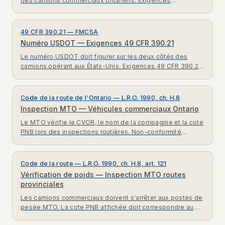
des camions commerciaux ontariens. Exigences
complètes art. 13 Règl. 424/97.
49 CFR 390.21 — FMCSA
Numéro USDOT — Exigences 49 CFR 390.21
Le numéro USDOT doit figurer sur les deux côtés des
camions opérant aux États-Unis. Exigences 49 CFR 390.21
expliquées pour transporteurs canadiens.
Code de la route de l'Ontario — L.R.O. 1990, ch. H.8
Inspection MTO — Véhicules commerciaux Ontario
Le MTO vérifie le CVOR, le nom de la compagnie et la cote
PNB lors des inspections routières. Non-conformité
entraîne immobilisation. Exigences complètes.
Code de la route — L.R.O. 1990, ch. H.8, art. 121
Vérification de poids — Inspection MTO routes
provinciales
Les camions commerciaux doivent s'arrêter aux postes de
pesée MTO. La cote PNB affichée doit correspondre au
poids réel. Exigences Code de la route Ontario.