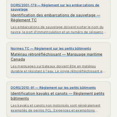
DORS/2001-179 — Règlement sur les embarcations de
sauvetage
Identification des embarcations de sauvetage —
Règlement TC
Les embarcations de sauvetage doivent porter le nom du
navire, le port d'immatriculation et un numéro de séquence.
Exigences DORS/2001-179 Transports Canada.
Normes TC — Règlement sur les petits bâtiments
Matériau rétroréfléchissant — Marquage maritime
Canada
Les marquages sur bateaux doivent être en matériau
durable et résistant à l'eau. Le vinyle rétroréfléchissant est
recommandé pour la visibilité nocturne. Normes TC.
DORS/2010-91 — Règlement sur les petits bâtiments
Identification kayaks et canots — Règlement petits
bâtiments
Les kayaks et canots non motorisés sont généralement
exemptés de permis PCL. Exigences et exemptions
Règlement petits bâtiments DORS/2010-91 expliquées.