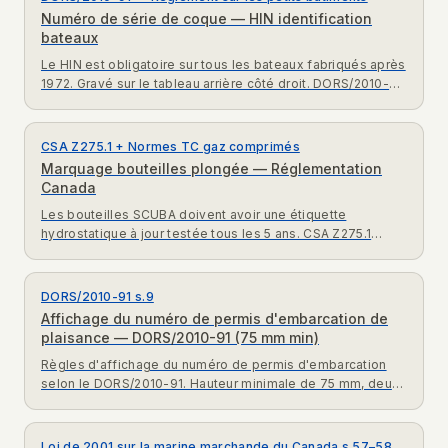
Numéro de série de coque — HIN identification
bateaux
Le HIN est obligatoire sur tous les bateaux fabriqués après
1972. Gravé sur le tableau arrière côté droit. DORS/2010-91
identification coque exigences Canada.
CSA Z275.1 + Normes TC gaz comprimés
Marquage bouteilles plongée — Réglementation
Canada
Les bouteilles SCUBA doivent avoir une étiquette
hydrostatique à jour testée tous les 5 ans. CSA Z275.1
normes identification bouteilles plongée sous-marine
Canada.
DORS/2010-91 s.9
Affichage du numéro de permis d'embarcation de
plaisance — DORS/2010-91 (75 mm min)
Règles d'affichage du numéro de permis d'embarcation
selon le DORS/2010-91. Hauteur minimale de 75 mm, deux
côtés de l'étrave, couleur contrastante.
Loi de 2001 sur la marine marchande du Canada s.57–58