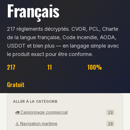
Français
217
règlements décryptés. CVOR, PCL, Charte
de la langue française, Code incendie, AODA,
USDOT et bien plus — en langage simple avec
le produit exact pour être conforme.
217
11
100%
RÈGLEMENTS
CATÉGORIES
DROIT CANADIEN
Gratuit
RÉFÉRENCE
ALLER À LA CATÉGORIE
🚛
Camionnage commercial
29
⚓
Navigation maritime
38