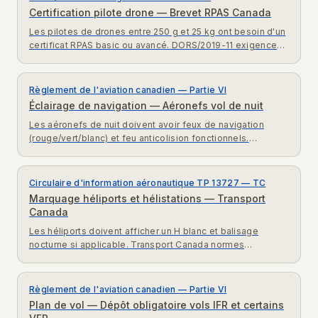
Certification pilote drone — Brevet RPAS Canada
Les pilotes de drones entre 250 g et 25 kg ont besoin d'un
certificat RPAS basic ou avancé. DORS/2019-11 exigences
certification pilotes drones Canada.
Règlement de l'aviation canadien — Partie VI
Éclairage de navigation — Aéronefs vol de nuit
Les aéronefs de nuit doivent avoir feux de navigation
(rouge/vert/blanc) et feu anticolision fonctionnels.
Règlement aviation canadien exigences vol nocturne.
Circulaire d'information aéronautique TP 13727 — TC
Marquage héliports et hélistations — Transport
Canada
Les héliports doivent afficher un H blanc et balisage
nocturne si applicable. Transport Canada normes
marquage héliports et hélistations TP 13727.
Règlement de l'aviation canadien — Partie VI
Plan de vol — Dépôt obligatoire vols IFR et certains