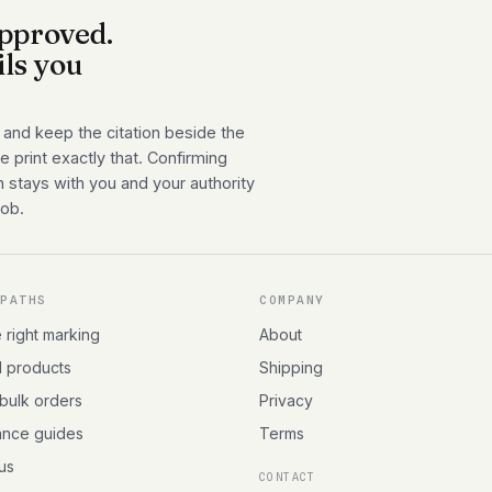
pproved.
ils you
 and keep the citation beside the
 print exactly that. Confirming
n stays with you and your authority
job.
 PATHS
COMPANY
e right marking
About
l products
Shipping
 bulk orders
Privacy
ance guides
Terms
 us
CONTACT