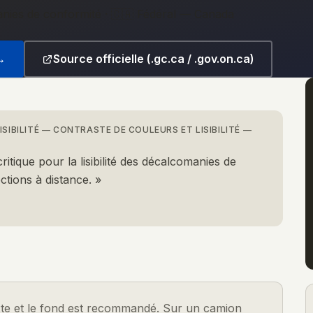
anies de conformité
·
🇨🇦 Fédéral — Canada
→
Source officielle (.gc.ca / .gov.on.ca)
SIBILITÉ
—
CONTRASTE DE COULEURS ET LISIBILITÉ —
critique pour la lisibilité des décalcomanies de
ctions à distance.
»
te et le fond est recommandé. Sur un camion