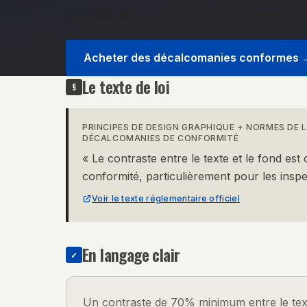
Contraste de couleurs et lisibilité — Décalcom
Acheter des décalcomanies conformes
Le texte de loi
§
PRINCIPES DE DESIGN GRAPHIQUE + NORMES DE LI
DÉCALCOMANIES DE CONFORMITÉ
«
Le contraste entre le texte et le fond est 
conformité, particulièrement pour les inspe
Voir le texte réglementaire officiel
En langage clair
✓
Un contraste de 70% minimum entre le tex