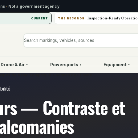
ons
·
Not a government agency
Inspection-Ready Operatio
CURRENT
THE RECORDS
Search markings, vehicles, or sources
Drone & Air
Powersports
Equipment
▾
▾
▾
ncipes de design graphique + normes de lisibilité
ilité
urs — Contraste et
écalcomanies