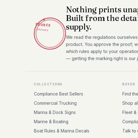
Nothing prints una
Built from the deta
✦
SOURCE
supply.
CHECKED
We read the regulations ourselves
product. You approve the proof; we
which rules apply to your operatio
— getting the marking right is our 
COLLECTIONS
BUYER
Compliance Best Sellers
Find th
Commercial Trucking
Shop al
Marina & Dock Signs
Fleet &
Marine & Boating
Compli
Boat Rules & Marina Decals
Talk to