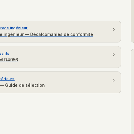
grade ingénieur
ade ingénieur — Décalcomanies de conformité
sants
TM D4956
térieurs
 — Guide de sélection