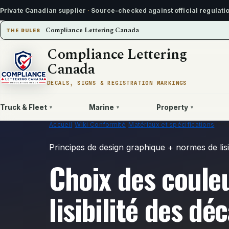
Private Canadian supplier
·
Source-checked against official regulati
Compliance Lettering Canada
THE RULES
Compliance Lettering
Canada
DECALS, SIGNS & REGISTRATION MARKINGS
Truck & Fleet
Marine
Property
▾
▾
▾
Accueil
›
Wiki Conformité
›
Matériaux et spécifications
›
Pri
Principes de design graphique + normes de lisib
Choix des coule
lisibilité des d