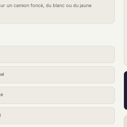
. Sur un camion foncé, du blanc ou du jaune
mal
té
)