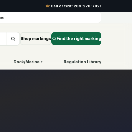
☎
Call or text:
289-228-7021
ns
Shop markings
Find the right marking
Dock/Marina
Regulation Library
▾