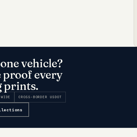
one vehicle?
e proof every
 prints.
-WIDE
CROSS-BORDER USDOT
llections