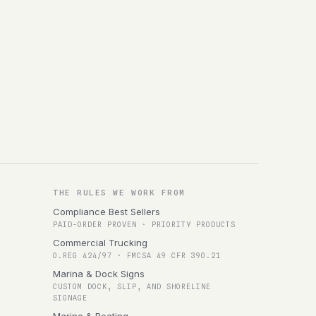
THE RULES WE WORK FROM
Compliance Best Sellers
PAID-ORDER PROVEN · PRIORITY PRODUCTS
Commercial Trucking
O.REG 424/97 · FMCSA 49 CFR 390.21
Marina & Dock Signs
CUSTOM DOCK, SLIP, AND SHORELINE
SIGNAGE