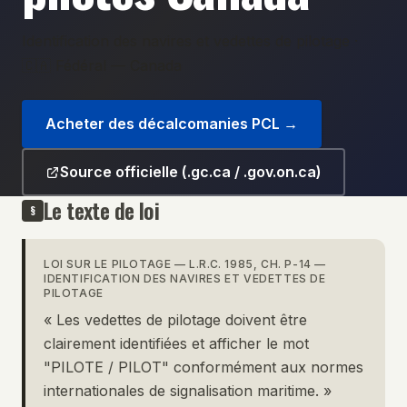
Identification des navires et vedettes de pilotage
·
🇨🇦 Fédéral — Canada
Acheter des décalcomanies PCL
→
Source officielle (.gc.ca / .gov.on.ca)
Le texte de loi
§
LOI SUR LE PILOTAGE — L.R.C. 1985, CH. P-14
—
IDENTIFICATION DES NAVIRES ET VEDETTES DE
PILOTAGE
«
Les vedettes de pilotage doivent être
clairement identifiées et afficher le mot
"PILOTE / PILOT" conformément aux normes
internationales de signalisation maritime.
»