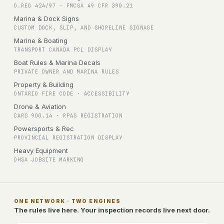
O.REG 424/97 · FMCSA 49 CFR 390.21
Marina & Dock Signs
CUSTOM DOCK, SLIP, AND SHORELINE SIGNAGE
Marine & Boating
TRANSPORT CANADA PCL DISPLAY
Boat Rules & Marina Decals
PRIVATE OWNER AND MARINA RULES
Property & Building
ONTARIO FIRE CODE · ACCESSIBILITY
Drone & Aviation
CARS 900.14 · RPAS REGISTRATION
Powersports & Rec
PROVINCIAL REGISTRATION DISPLAY
Heavy Equipment
OHSA JOBSITE MARKING
ONE NETWORK · TWO ENGINES
The rules live here. Your inspection records live next door.