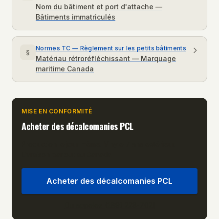
Nom du bâtiment et port d'attache —
Bâtiments immatriculés
Normes TC — Règlement sur les petits bâtiments
§
Matériau rétroréfléchissant — Marquage
maritime Canada
MISE EN CONFORMITÉ
Acheter des décalcomanies PCL
Production le jour même. Vinyle 7 ans extérieur.
Livraison partout au Canada.
Acheter des décalcomanies PCL
Ou appelez (289) 228-7021