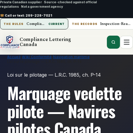
Private Canadian supplier
·
Source-checked against official
regulations
·
Not a government agency
☎
Call or text:
289-228-7021
Compliance Lettering Canada
Inspection-Ready Operations
THE RULES
CURRENT
THE RECORDS
Compliance Lettering
Canada
Accueil
›
Wiki Conformité
›
Navigation maritime
›
Loi sur le pilotage — L.R.C. 1985, ch. P-14
Loi sur le pilotage — L.R.C. 1985, ch. P-14
Marquage vedette
pilote — Navires
pilotes Canada